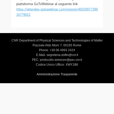
piattaforma GoToWebinar al seguente link
https://attendee.gotowebinar.com/register/48259977399
16779021
CNR Department of Physical Sciences and Technologies of Matter
Piazzale Aldo Moro 7, 00185 Rome
Phone: +39 06 4993 2424
E-Mail: segreteria.dsftm@cnr.it
PEC: protocollo-ammcen@pec.cnr.it
Codice Unico Ufficio: XWY1B6
Amministrazione Trasparente